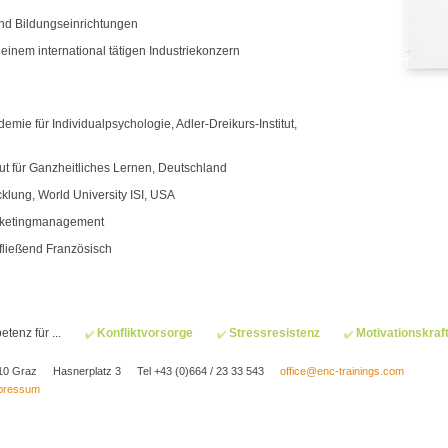
und Bildungseinrichtungen
inem international tätigen Industriekonzern
demie für Individualpsychologie, Adler-Dreikurs-Institut,
ut für Ganzheitliches Lernen, Deutschland
icklung, World University ISI, USA
arketingmanagement
 fließend Französisch
enz für ...
Konfliktvorsorge
Stressresistenz
Motivationskraf
10 Graz
Hasnerplatz 3
Tel +43 (0)664 / 23 33 543
office@enc-trainings.com
mpressum